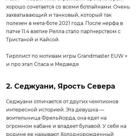
хорошо сочетается со всеми ботлайнами. Очень
захватывающий и танковый, который так
полезен в мета-боте 2021 года. После нерфа в
патче 11.4 взятие Релла стало партнерством с
Тристаной и Кайсой.
Тирллист по мотивам игры Grandmaster EUW +
и про этап Спаса и Медведя
2. Седжуани, Ярость Севера
Седжуани отличается от других чемпионов
интересной историей. Эта девушка —
воительница Фрельйорда, она едет на
огромном кабане и владеет булавой. У себя на
родине ее называют Холоднорожденный